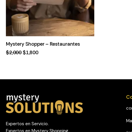
Mystery Shopper – Restaurantes
$
2,000
$
1,800
Co
co
Ma
Expertos en Servicio.
Expertos en Mystery Shopping.